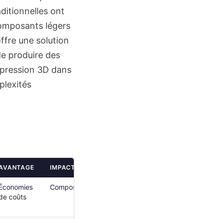
ditionnelles ont
composants légers
ffre une solution
de produire des
impression 3D dans
plexités
AVANTAGE
IMPACT SUR L'AÉROSPATIALE
Économies
Composants plus abordables
de coûts