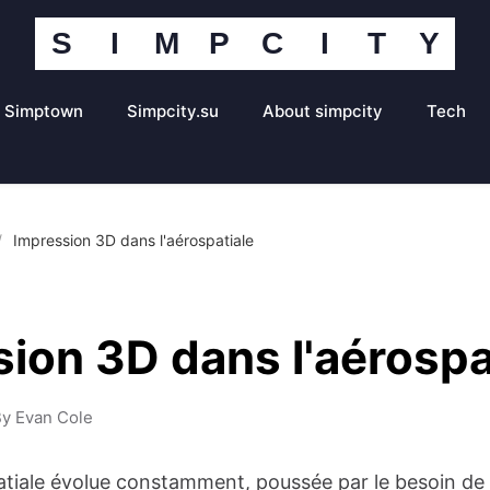
S
I
M
P
C
I
T
Y
Portail
communautaire
Simpcity
Simptown
Simpcity.su
About simpcity
Tech
/
Impression 3D dans l'aérospatiale
ion 3D dans l'aérospa
y Evan Cole
patiale évolue constamment, poussée par le besoin de 