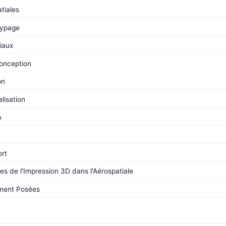
tiales
typage
iaux
conception
on
lisation
e
rt
es de l'Impression 3D dans l'Aérospatiale
ment Posées