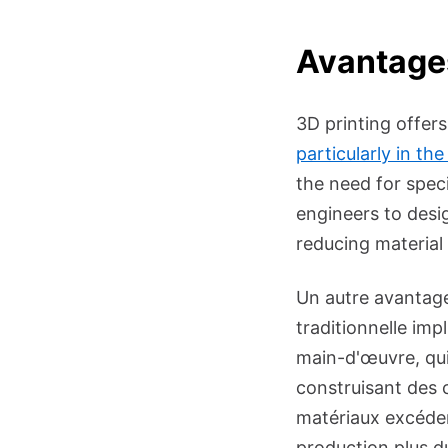
Avantages
3D printing offer
particularly in th
the need for spec
engineers to desi
reducing material
Un autre avantage 
traditionnelle imp
main-d'œuvre, qui
construisant des 
matériaux excéden
production plus d