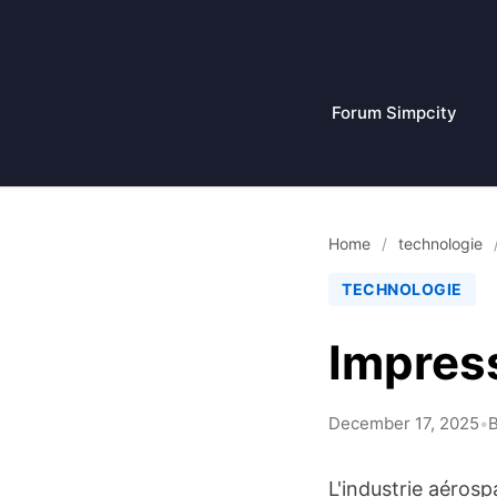
Passer
au
contenu
Forum Simpcity
Home
/
technologie
TECHNOLOGIE
Impress
December 17, 2025
•
B
L'industrie aéros