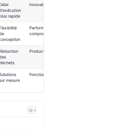
Délai
Innovation accélérée
d'exécution
plus rapide
Flexibilité
Performance améliorée des
de
composants
conception
Réduction
Production durable
des
déchets
Solutions
Fonctionnalité améliorée
sur mesure