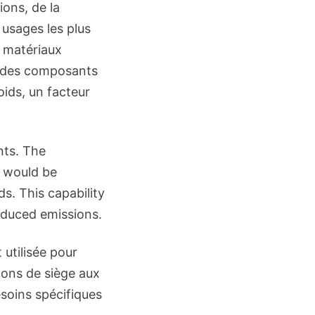
ions, de la
 usages les plus
s matériaux
e des composants
oids, un facteur
nts. The
t would be
s. This capability
educed emissions.
 utilisée pour
tions de siège aux
soins spécifiques