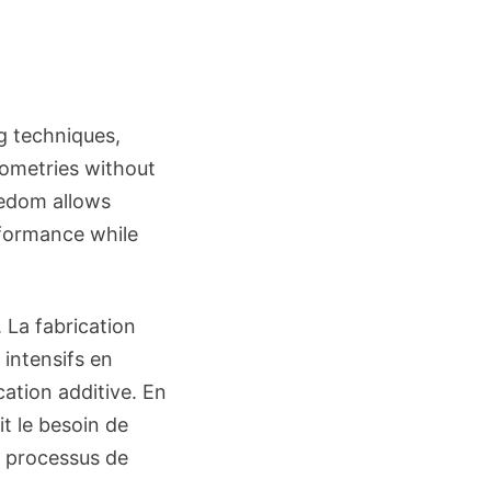
g techniques,
eometries without
eedom allows
rformance while
 La fabrication
 intensifs en
ation additive. En
t le besoin de
n processus de