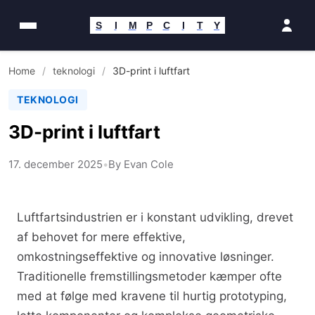
Spring
til
S
I
M
P
C
I
T
Y
indhold
Home
/
teknologi
/
3D-print i luftfart
TEKNOLOGI
3D-print i luftfart
17. december 2025
•
By Evan Cole
Luftfartsindustrien er i konstant udvikling, drevet
af behovet for mere effektive,
omkostningseffektive og innovative løsninger.
Traditionelle fremstillingsmetoder kæmper ofte
med at følge med kravene til hurtig prototyping,