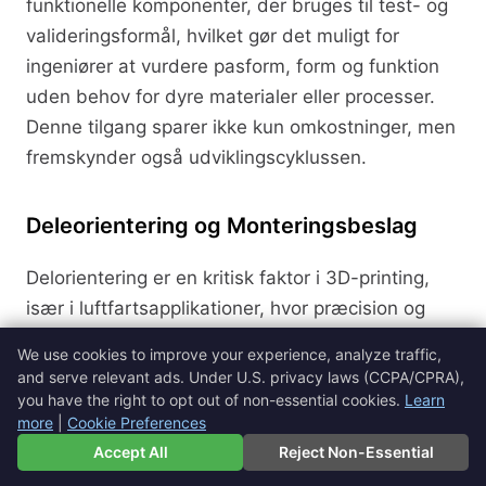
funktionelle komponenter, der bruges til test- og
valideringsformål, hvilket gør det muligt for
ingeniører at vurdere pasform, form og funktion
uden behov for dyre materialer eller processer.
Denne tilgang sparer ikke kun omkostninger, men
fremskynder også udviklingscyklussen.
Deleorientering og Monteringsbeslag
Delorientering er en kritisk faktor i 3D-printing,
især i luftfartsapplikationer, hvor præcision og
ydeevne er altafgørende. Orienteringen af en del
We use cookies to improve your experience, analyze traffic,
under printning kan betydeligt påvirke dens
and serve relevant ads. Under U.S. privacy laws (CCPA/CPRA),
overfladefinish, styrke og mængden af
you have the right to opt out of non-essential cookies.
Learn
more
|
Cookie Preferences
nødvendigt støtte materiale. Ved at optimere
🇩🇰
Dansk
▼
Accept All
Reject Non-Essential
delorienteringen kan producenter opnå bedre