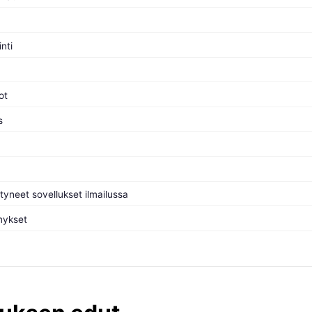
nti
ot
s
tyneet sovellukset ilmailussa
mykset