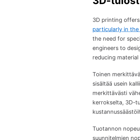
3D-tulos
3D printing offer
particularly in th
the need for spec
engineers to desi
reducing material
Toinen merkittävä
sisältää usein kal
merkittävästi väh
kerrokselta, 3D-t
kustannussäästöih
Tuotannon nopeus 
suunnitelmien nop