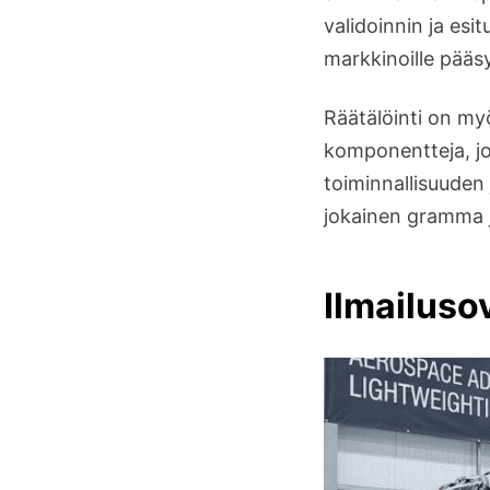
validoinnin ja es
markkinoille pääsy
Räätälöinti on my
komponentteja, jo
toiminnallisuuden 
jokainen gramma ja
Ilmailuso