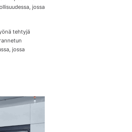
llisuudessa, jossa
yönä tehtyjä
arannetun
ussa, jossa