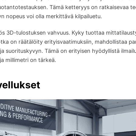
ituotantotestauksen. Tämä ketteryys on ratkaisevaa teo
n nopeus voi olla merkittävä kilpailuetu.
ös 3D-tulostuksen vahvuus. Kyky tuottaa mittatilaust
tka on räätälöity erityisvaatimuksiin, mahdollistaa p
ja suorituskyvyn. Tämä on erityisen hyödyllistä ilmail
 millimetri on tärkeä.
vellukset