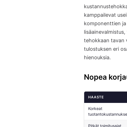
kustannustehokkaa
kamppailevat use
komponenttien ja 
lisäainevalmistus,
tehokkaan tavan v
tulostuksen eri osa
hienouksia.
Nopea korj
HAASTE
Korkeat
tuotantokustannukse
Pitkät toimitusajat