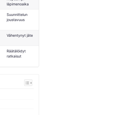
läpimenoaika
Suunnittelun
Parannettu
joustavuus
komponenttien
suorituskyky
Vähentynyt jäte
Kestävä tuotanto
Räätälöidyt
Parannettu toiminnallisuus
ratkaisut