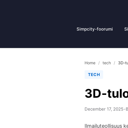
Siirry
sisältöön
Simpcity-foorumi
S
Home
/
tech
/
3D-tu
TECH
3D-tulo
December 17, 2025
•
B
Ilmailuteollisuus k