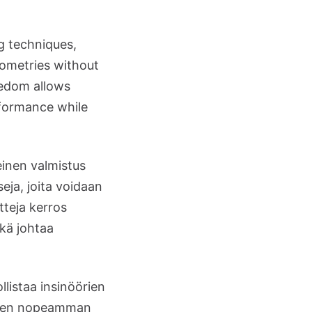
g techniques,
eometries without
eedom allows
rformance while
inen valmistus
seja, joita voidaan
tteja kerros
ikä johtaa
listaa insinöörien
staen nopeamman