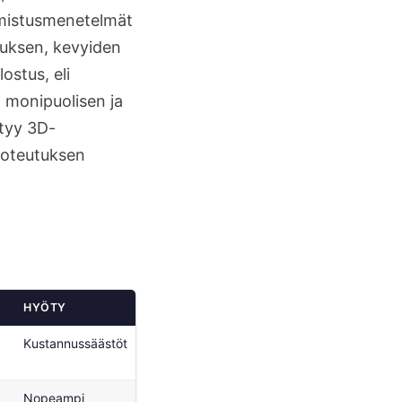
almistusmenetelmät
uksen, kevyiden
stus, eli
n monipuolisen ja
ntyy 3D-
 toteutuksen
HYÖTY
VAIKUTUS ILMAILUALAAN
Kustannussäästöt
Edullisemmat komponentit
Nopeampi
Kiihdytetty innovaatio