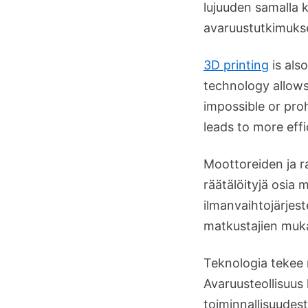
lujuuden samalla k
avaruustutkimuks
3D printing
is als
technology allows 
impossible or proh
leads to more eff
Moottoreiden ja r
räätälöityjä osia
ilmanvaihtojärjest
matkustajien muka
Teknologia tekee 
Avaruusteollisuus
toiminnallisuudes