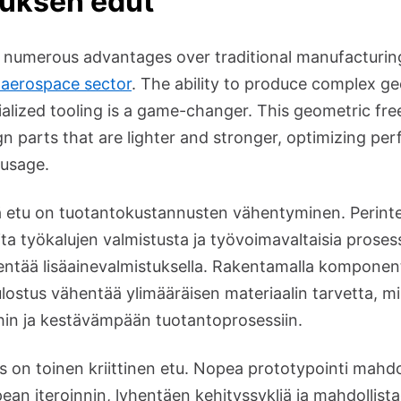
tuksen edut
s numerous advantages over traditional manufacturin
e aerospace sector
. The ability to produce complex g
ialized tooling is a game-changer. This geometric fr
gn parts that are lighter and stronger, optimizing pe
 usage.
 etu on tuotantokustannusten vähentyminen. Perinte
liita työkalujen valmistusta ja työvoimavaltaisia proses
entää lisäainevalmistuksella. Rakentamalla komponen
ulostus vähentää ylimääräisen materiaalin tarvetta, m
in ja kestävämpään tuotantoprosessiin.
on toinen kriittinen etu. Nopea prototypointi mahdol
ean iteroinnin, lyhentäen kehityssykliä ja mahdolli