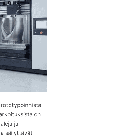
prototypoinnista
rkoituksista on
leja ja
a säilyttävät