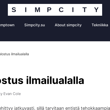
S
I
M
P
C
I
T
Y
Simpcity-
yhteisöportaali
imptown
Simpcity.su
About simpcity
Tekniikka
lostus ilmailualalla
stus ilmailualalla
y Evan Cole
ehittyy jatkuvasti, sillä tarvitaan entistä tehokkaampia