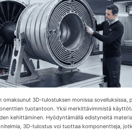
 on omaksunut 3D-tulostuksen monissa sovelluksissa, 
enttien tuotantoon. Yksi merkittävimmistä käyttöta
den kehittäminen. Hyödyntämällä edistyneitä materiaa
nnitelmia, 3D-tulostus voi tuottaa komponentteja, jotk