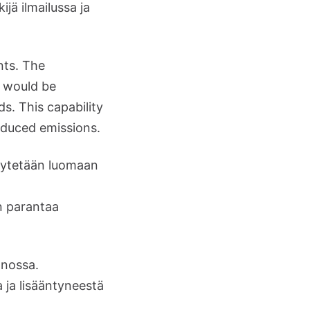
jä ilmailussa ja
nts. The
t would be
s. This capability
educed emissions.
käytetään luomaan
in parantaa
nnossa.
 ja lisääntyneestä