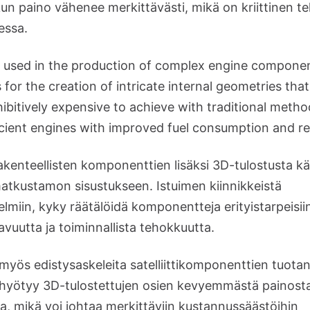
un paino vähenee merkittävästi, mikä on kriittinen teki
essa.
o used in the production of complex engine compone
for the creation of intricate internal geometries tha
ibitively expensive to achieve with traditional method
icient engines with improved fuel consumption and r
akenteellisten komponenttien lisäksi 3D-tulostusta 
 matkustamon sisustukseen. Istuimen kiinnikkeistä
elmiin, kyky räätälöidä komponentteja erityistarpeisi
vuutta ja toiminnallista tehokkuutta.
myös edistysaskeleita satelliittikomponenttien tuota
 hyötyy 3D-tulostettujen osien kevyemmästä painosta
ta, mikä voi johtaa merkittäviin kustannussäästöihin