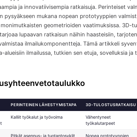
mpia ja innovatiivisempia ratkaisuja. Perinteiset v
in pysyäkseen mukana nopean prototyyppien valmist
monimutkaisten geometrioiden vaatimuksissa. 3D-tulo
 tarjoaa lupaavan ratkaisun näihin haasteisiin, tarjote
almistaa ilmailukomponentteja. Tämä artikkeli syve
-alueisiin ilmailussa, tutkien sen etuja, sovelluksia ja
ausyhteenvetotaulukko
PERINTEINEN LÄHESTYMISTAPA
3D-TULOSTUSRATKAISU
Kalliit työkalut ja työvoima
Vähentyneet
t
työkalutarpeet
Pitkät asennus- ja tuotantosyklit
Nopea prototyyppien