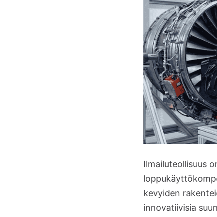
Ilmailuteollisuus
loppukäyttökompon
kevyiden rakentei
innovatiivisia suu