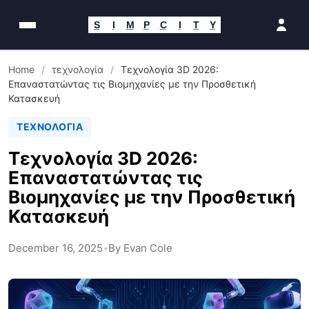
Παράκαμψη
στο
S
I
M
P
C
I
T
Y
περιεχόμενο
Home
/
τεχνολογία
/
Τεχνολογία 3D 2026:
Επαναστατώντας τις Βιομηχανίες με την Προσθετική
Κατασκευή
ΤΕΧΝΟΛΟΓΊΑ
Τεχνολογία 3D 2026:
Επαναστατώντας τις
Βιομηχανίες με την Προσθετική
Κατασκευή
December 16, 2025
•
By Evan Cole