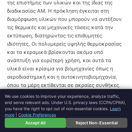
της επιστήμης των υλικών και της ίδιας της
διαδικασίας AM. Η πρόκληση έγκειται στη
διαμόρφωση υλικών που μπορούν να αντέξουν
τις θερμικές και μηχανικές τάσεις κατά την
εκτύπωση, διατηρώντας τις επιθυμητές
ιδιότητες. Οι πολυμερείς υψηλής θερμοκρασίας
και τα κεραμικά βρίσκονται ακόμα υπό
ανάπτυξη για ευρύτερη χρήση, και αυτά τα
υλικά είναι κρίσιμα για βιομηχανίες όπως η
αεροδιαστημική και η αυτοκινητοβιομηχανία,
όπου τα μέρη εκτίθενται σε ακραίες συνθήκες.
We use cookies to improve your experience, analyze traffic,
and serve relevant ads. Under U.S. privacy laws (CCPA/CPRA),
Έλεγχος Ποιότητας
you have the right to opt out of non-essential cookies.
Learn
more
|
Cookie Preferences
🇬🇷
Ελληνικά
▼
Η διασφάλιση της ποιότητας των προϊόντων AM
Accept All
Reject Non-Essential
είναι κρίσιμη, ιδιαίτερα σε βιομηχανίες όπου η