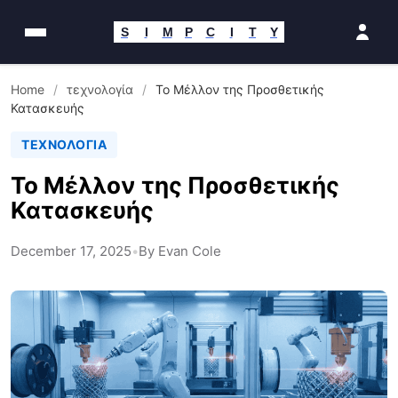
Παράκαμψη
στο
S
I
M
P
C
I
T
Y
περιεχόμενο
Home
/
τεχνολογία
/
Το Μέλλον της Προσθετικής
Κατασκευής
ΤΕΧΝΟΛΟΓΊΑ
Το Μέλλον της Προσθετικής
Κατασκευής
December 17, 2025
•
By Evan Cole