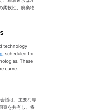
く、積層造形はオ
の柔軟性、廃棄物
es
nd technology
on
, scheduled for
hnologies. These
he curve.
な会議は、主要な専
洞察を共有し、将