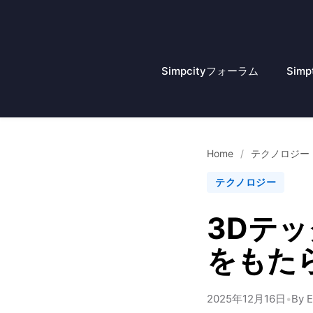
コ
ン
テ
ン
Simpcityフォーラム
Simp
ツ
へ
ス
キ
ッ
Home
/
テクノロジー
プ
テクノロジー
3Dテッ
をもた
2025年12月16日
•
By E