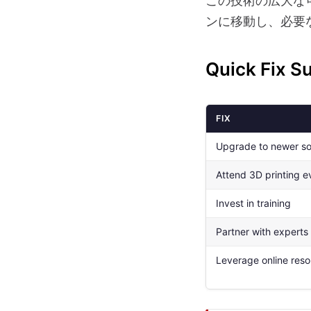
この技術の広大な
ンに移動し、必要
Quick Fix 
FIX
Upgrade to newer s
Attend 3D printing e
Invest in training
Partner with experts
Leverage online res