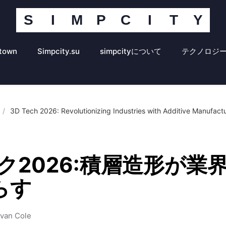
S
I
M
P
C
I
T
Y
Simpcity
コ
ミ
town
Simpcity.su
simpcityについて
テクノロジ
ュ
ニ
テ
ィ
/
3D Tech 2026: Revolutionizing Industries with Additive Manufact
ポ
ー
タ
ル
ク2026:積層造形が業
らす
van Cole