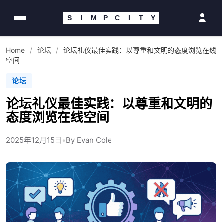
跳
到
S
I
M
P
C
I
T
Y
内
容
Home
/
论坛
/
论坛礼仪最佳实践：以尊重和文明的态度浏览在线
空间
论坛
论坛礼仪最佳实践：以尊重和文明的
态度浏览在线空间
2025年12月15日
•
By Evan Cole