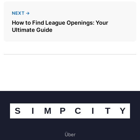
NEXT →
How to Find League Openings: Your
Ultimate Guide
S
I
M
P
C
I
T
Y
Über