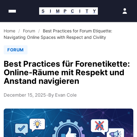
Zum
Inhalt
S
I
M
P
C
I
T
Y
springen
Home
/
Forum
/
Best Practices for Forum Etiquette:
Navigating Online Spaces with Respect and Civility
FORUM
Best Practices für Forenetikette:
Online-Räume mit Respekt und
Anstand navigieren
December 15, 2025
•
By Evan Cole