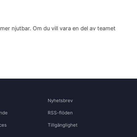
mer njutbar. Om du vill vara en del av teamet
Nyhetsbrev
nde
RSS-flöden
ces
Tillgänglighet