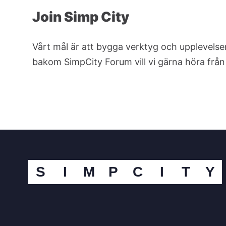
Join Simp City
Vårt mål är att bygga verktyg och upplevelser
bakom SimpCity Forum vill vi gärna höra från 
S
I
M
P
C
I
T
Y