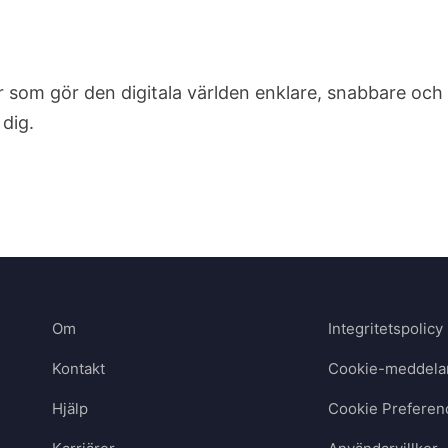
 som gör den digitala världen enklare, snabbare och 
dig.
Om
Integritetspolicy
Kontakt
Cookie-meddela
Hjälp
Cookie Preferen