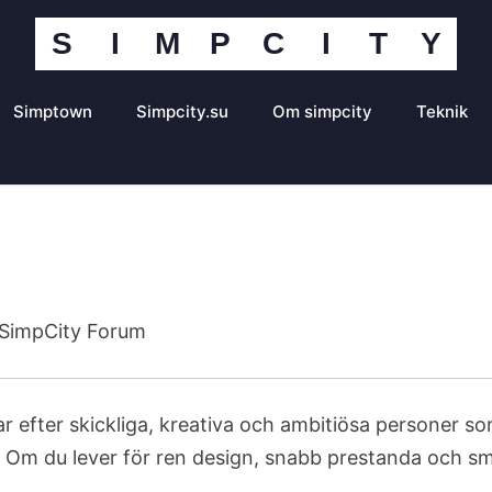
S
I
M
P
C
I
T
Y
Simpcity
Community
Portal
Simptown
Simpcity.su
Om simpcity
Teknik
e SimpCity Forum
 efter skickliga, kreativa och ambitiösa personer som v
Om du lever för ren design, snabb prestanda och smar