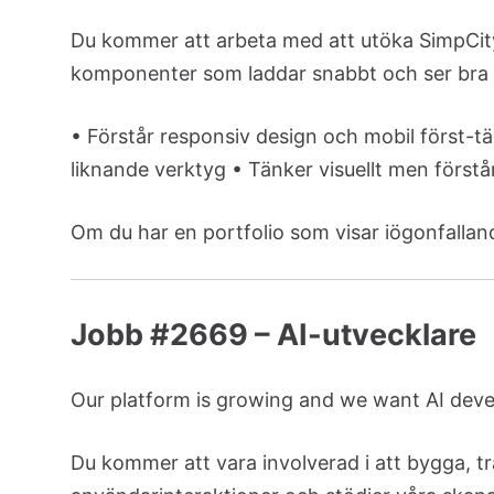
Du kommer att arbeta med att utöka SimpCit
komponenter som laddar snabbt och ser bra u
• Förstår responsiv design och mobil först-t
liknande verktyg • Tänker visuellt men förstå
Om du har en portfolio som visar iögonfalland
Jobb #2669 – AI-utvecklare
Our platform is growing and we want AI devel
Du kommer att vara involverad i att bygga, t