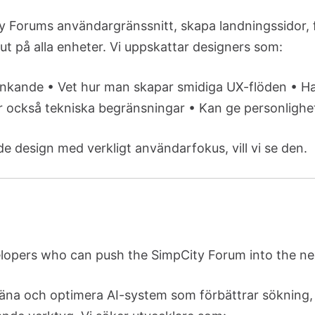
y Forums användargränssnitt, skapa landningssidor,
t på alla enheter. Vi uppskattar designers som:
änkande • Vet hur man skapar smidiga UX-flöden • Har 
r också tekniska begränsningar • Kan ge personlighet o
e design med verkligt användarfokus, vill vi se den.
opers who can push the SimpCity Forum into the next
räna och optimera AI-system som förbättrar sökning, 