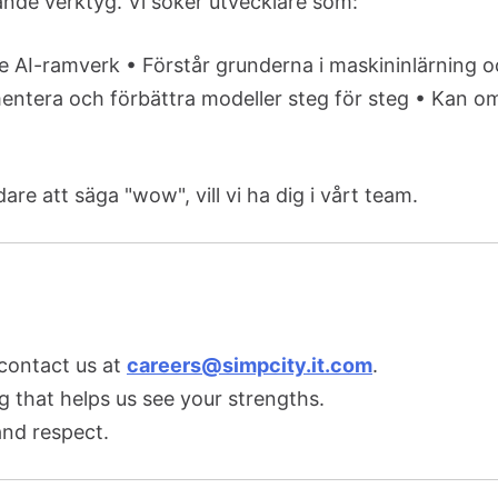
nde verktyg. Vi söker utvecklare som:
 AI-ramverk • Förstår grunderna i maskininlärning oc
ntera och förbättra modeller steg för steg • Kan omv
 att säga "wow", vill vi ha dig i vårt team.
 contact us at
careers@simpcity.it.com
.
g that helps us see your strengths.
and respect.