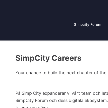
Hoppa
till
innehåll
Simpcity Forum
SimpCity Careers
Your chance to build the next chapter of th
På Simp City expanderar vi vårt team och letar
SimpCity Forum och dess digitala ekosystem. 
talang kan växa.